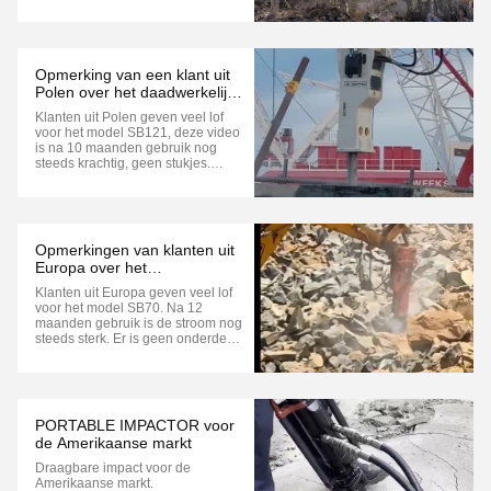
C.S.T.O.M.er, geef hem veel lof!
Opmerking van een klant uit
Polen over het daadwerkelijke
videogebruik-Heel veel lof
Klanten uit Polen geven veel lof
voor model SB 121
voor het model SB121, deze video
is na 10 maanden gebruik nog
steeds krachtig, geen stukjes.
C.S.T.O.M.er, geef hem veel lof!
Opmerkingen van klanten uit
Europa over het
daadwerkelijke videogebruik-
Klanten uit Europa geven veel lof
Hoge lof voor model SB70
voor het model SB70. Na 12
maanden gebruik is de stroom nog
steeds sterk. Er is geen onderdeel
kapot. C.S.T.O.M.er, geef hem veel
lof!
PORTABLE IMPACTOR voor
de Amerikaanse markt
Draagbare impact voor de
Amerikaanse markt.