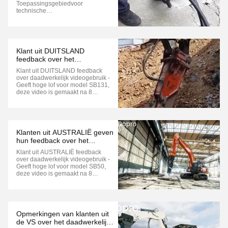
Toepassingsgebiedvoor
technische
onderzoekingen;milieugrondonder
zoek; landbouwbodemonderzoek;
grondwateronderzoek;geologisch
onderzoek van
kustgebieden;milieuonderzoek van
Klant uit DUITSLAND
wetlands; ontlastingonderzoek van
feedback over het
vijvers; archeologisch
daadwerkelijke videogebruik-
onderzoek;chemische ...
Klant uit DUITSLAND feedback
Geef veel lof voor model
over daadwerkelijk videogebruik -
SB131
Geeft hoge lof voor model SB131,
deze video is gemaakt na 8
maanden gebruik, de kracht is nog
steeds erg sterk, geen enkel
reserveonderdeel kapot. Klant
geeft hoge lof!
Klanten uit AUSTRALIË geven
hun feedback over het
gebruik van video's. Ze
Klant uit AUSTRALIË feedback
prijzen het model SB50
over daadwerkelijk videogebruik -
Geeft hoge lof voor model SB50,
deze video is gemaakt na 8
maanden gebruik, de kracht is nog
steeds erg sterk, geen enkel
reserveonderdeel kapot. Klant
geeft hoge lof!
Opmerkingen van klanten uit
de VS over het daadwerkelijke