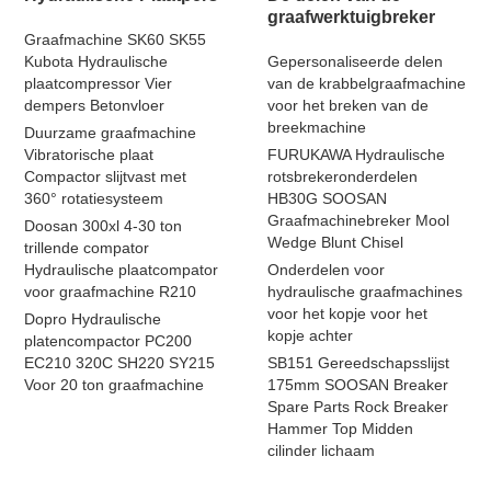
graafwerktuigbreker
Graafmachine SK60 SK55
Kubota Hydraulische
Gepersonaliseerde delen
plaatcompressor Vier
van de krabbelgraafmachine
dempers Betonvloer
voor het breken van de
breekmachine
Duurzame graafmachine
Vibratorische plaat
FURUKAWA Hydraulische
Compactor slijtvast met
rotsbrekeronderdelen
360° rotatiesysteem
HB30G SOOSAN
Graafmachinebreker Mool
Doosan 300xl 4-30 ton
Wedge Blunt Chisel
trillende compator
Hydraulische plaatcompator
Onderdelen voor
voor graafmachine R210
hydraulische graafmachines
voor het kopje voor het
Dopro Hydraulische
kopje achter
platencompactor PC200
EC210 320C SH220 SY215
SB151 Gereedschapsslijst
Voor 20 ton graafmachine
175mm SOOSAN Breaker
Spare Parts Rock Breaker
Hammer Top Midden
cilinder lichaam