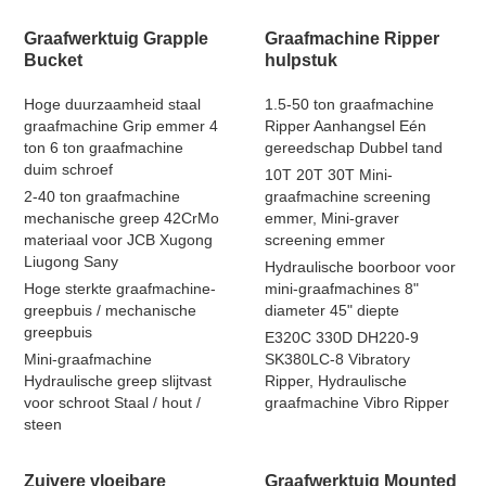
Graafwerktuig Grapple
Graafmachine Ripper
Bucket
hulpstuk
Hoge duurzaamheid staal
1.5-50 ton graafmachine
graafmachine Grip emmer 4
Ripper Aanhangsel Eén
ton 6 ton graafmachine
gereedschap Dubbel tand
duim schroef
10T 20T 30T Mini-
2-40 ton graafmachine
graafmachine screening
mechanische greep 42CrMo
emmer, Mini-graver
materiaal voor JCB Xugong
screening emmer
Liugong Sany
Hydraulische boorboor voor
Hoge sterkte graafmachine-
mini-graafmachines 8"
greepbuis / mechanische
diameter 45" diepte
greepbuis
E320C 330D DH220-9
Mini-graafmachine
SK380LC-8 Vibratory
Hydraulische greep slijtvast
Ripper, Hydraulische
voor schroot Staal / hout /
graafmachine Vibro Ripper
steen
Zuivere vloeibare
Graafwerktuig Mounted