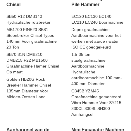
Chisel
Pile Hammer
SB50 F12 DMB140
EC120 EC130 EC140
Hydraulische rotsbreker
EC210 EC240 Boormachine
MB1700 FINE23 SB81
Dopro-graafmachine
Steenbreker Chisel Types
Aardboormachine voor het
140mm Voor graafmachine
werken met aarde / water
20 Ton
ISO CE goedgekeurd
SB70 81N DMB210
1.5-35 ton
DMB215 F22 MB1500
staalgraafmachine
Graafmachine Hamer Chisel
Aardboormachine
Op maat
Hydraulische
aardboormachine 100 mm-
Golden HB20G Rock
400 mm Diameter
Breaker Hammer Chisel
135mm Diameter Voor
Q345B YZM45
Midden-Oosten Land
Graafmachine gemonteerd
Vibro Hammer Voor SY215
330CL 330BL SH300
Aanhangsel
Aanhangsel van de
Mini Excavator Machine