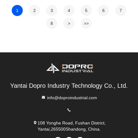
1
2
3
4
5
6
7
8
>
>>
Yantai Dopro Industry Technology Co., Ltd.
info@doproindustrial.com
108 Yonghe Road, Fushan District,
Yantai,265500Shandong, China.