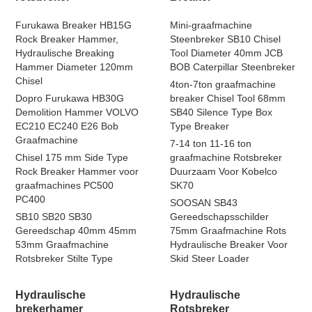
Furukawa Breaker HB15G
Mini-graafmachine
Rock Breaker Hammer,
Steenbreker SB10 Chisel
Hydraulische Breaking
Tool Diameter 40mm JCB
Hammer Diameter 120mm
BOB Caterpillar Steenbreker
Chisel
4ton-7ton graafmachine
Dopro Furukawa HB30G
breaker Chisel Tool 68mm
Demolition Hammer VOLVO
SB40 Silence Type Box
EC210 EC240 E26 Bob
Type Breaker
Graafmachine
7-14 ton 11-16 ton
Chisel 175 mm Side Type
graafmachine Rotsbreker
Rock Breaker Hammer voor
Duurzaam Voor Kobelco
graafmachines PC500
SK70
PC400
SOOSAN SB43
SB10 SB20 SB30
Gereedschapsschilder
Gereedschap 40mm 45mm
75mm Graafmachine Rots
53mm Graafmachine
Hydraulische Breaker Voor
Rotsbreker Stilte Type
Skid Steer Loader
Hydraulische
Hydraulische
brekerhamer
Rotsbreker