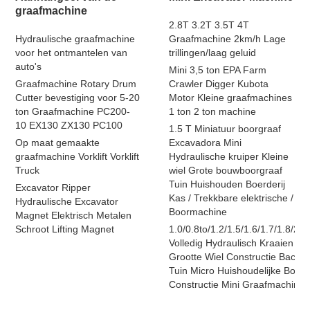
graafmachine
2.8T 3.2T 3.5T 4T
Hydraulische graafmachine
Graafmachine 2km/h Lage
voor het ontmantelen van
trillingen/laag geluid
auto's
Mini 3,5 ton EPA Farm
Graafmachine Rotary Drum
Crawler Digger Kubota
Cutter bevestiging voor 5-20
Motor Kleine graafmachines
ton Graafmachine PC200-
1 ton 2 ton machine
10 EX130 ZX130 PC100
1.5 T Miniatuur boorgraaf
Op maat gemaakte
Excavadora Mini
graafmachine Vorklift Vorklift
Hydraulische kruiper Kleine
Truck
wiel Grote bouwboorgraaf
Tuin Huishouden Boerderij
Excavator Ripper
Kas / Trekkbare elektrische /
Hydraulische Excavator
Boormachine
Magnet Elektrisch Metalen
Schroot Lifting Magnet
1.0/0.8to/1.2/1.5/1.6/1.7/1.8/2/2
Volledig Hydraulisch Kraaien Kl
Grootte Wiel Constructie Backh
Tuin Micro Huishoudelijke Boerd
Constructie Mini Graafmachine