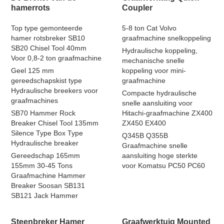
hamerrots
Coupler
Top type gemonteerde
5-8 ton Cat Volvo
hamer rotsbreker SB10
graafmachine snelkoppeling
SB20 Chisel Tool 40mm
Hydraulische koppeling,
Voor 0,8-2 ton graafmachine
mechanische snelle
Geel 125 mm
koppeling voor mini-
gereedschapskist type
graafmachine
Hydraulische breekers voor
Compacte hydraulische
graafmachines
snelle aansluiting voor
SB70 Hammer Rock
Hitachi-graafmachine ZX400
Breaker Chisel Tool 135mm
ZX450 EX400
Silence Type Box Type
Q345B Q355B
Hydraulische breaker
Graafmachine snelle
Gereedschap 165mm
aansluiting hoge sterkte
155mm 30-45 Tons
voor Komatsu PC50 PC60
Graafmachine Hammer
Breaker Soosan SB131
SB121 Jack Hammer
Steenbreker Hamer
Graafwerktuig Mounted