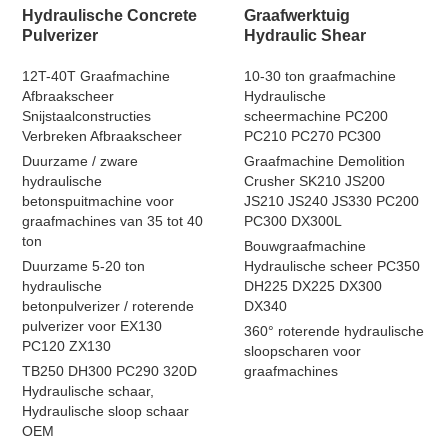
Hydraulische Concrete
Graafwerktuig
Pulverizer
Hydraulic Shear
12T-40T Graafmachine
10-30 ton graafmachine
Afbraakscheer
Hydraulische
Snijstaalconstructies
scheermachine PC200
Verbreken Afbraakscheer
PC210 PC270 PC300
Duurzame / zware
Graafmachine Demolition
hydraulische
Crusher SK210 JS200
betonspuitmachine voor
JS210 JS240 JS330 PC200
graafmachines van 35 tot 40
PC300 DX300L
ton
Bouwgraafmachine
Duurzame 5-20 ton
Hydraulische scheer PC350
hydraulische
DH225 DX225 DX300
betonpulverizer / roterende
DX340
pulverizer voor EX130
360° roterende hydraulische
PC120 ZX130
sloopscharen voor
TB250 DH300 PC290 320D
graafmachines
Hydraulische schaar,
Hydraulische sloop schaar
OEM