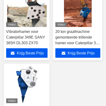
Video
Video
Vibratorhamer voor
20 ton graafmachine
Caterpillar 349E SANY
gemonteerde trillende
365H DL303 ZX70
hamer voor Caterpillar 320
Kobelco210 JCB
Krijg Beste Prijs
Krijg Beste Prijs
DOOSAN HUNDAI210
Video