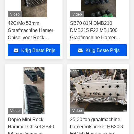
Video
Video
42CrMo 53mm
SB70 81N DMB210
Graafmachine Hamer
DMB215 F22 MB1500
Chisel voor Rock
Graafmachine Hamer
Breaker / Hydraulische
Chisel Op maat
Krijg Beste Prijs
Krijg Beste Prijs
Breaker
Video
Video
Dopro Mini Rock
25-30 ton graafmachine
Hammer Chisel SB40
hamer rotsbreker HB30G
68 mm Diameter
EB150 Hydraulische