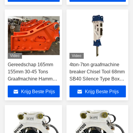
Video
Video
Gereedschap 165mm
4ton-7ton graafmachine
155mm 30-45 Tons
breaker Chisel Tool 68mm
Graafmachine Hammer
SB40 Silence Type Box
Breaker Soosan SB131
Type Breaker
Krijg Beste Prijs
Krijg Beste Prijs
SB121 Jack Hammer