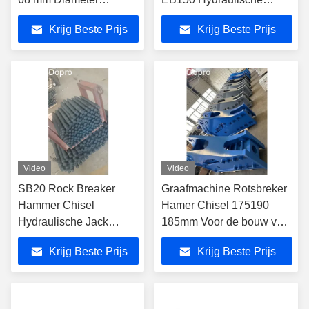
Backhoe
breaker hamer
Krijg Beste Prijs
Krijg Beste Prijs
Video
Video
SB20 Rock Breaker
Graafmachine Rotsbreker
Hammer Chisel
Hamer Chisel 175190
Hydraulische Jack
185mm Voor de bouw van
Hammer Chisel 45 mm
infrastructuur voor de
Krijg Beste Prijs
Krijg Beste Prijs
mijnbouw van harde steen