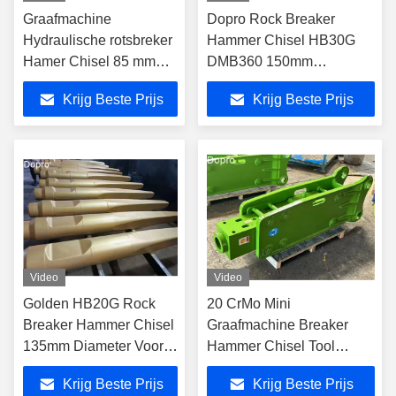
Graafmachine
Dopro Rock Breaker
Hydraulische rotsbreker
Hammer Chisel HB30G
Hamer Chisel 85 mm
DMB360 150mm
Moil Point Chisel
Hydraulische hamerchisel
Krijg Beste Prijs
Krijg Beste Prijs
Video
Video
Golden HB20G Rock
20 CrMo Mini
Breaker Hammer Chisel
Graafmachine Breaker
135mm Diameter Voor
Hammer Chisel Tool
Midden-Oosten Land
53mm Graafmachine
Krijg Beste Prijs
Krijg Beste Prijs
Breaker Hammer