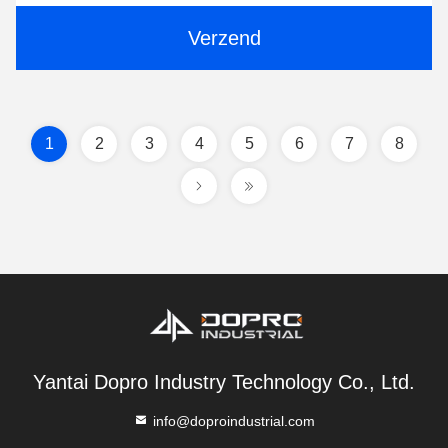
Verzend
1
2
3
4
5
6
7
8
Yantai Dopro Industry Technology Co., Ltd.
info@doproindustrial.com