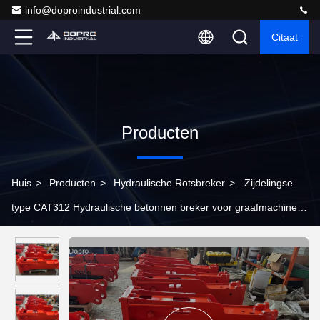
info@doproindustrial.com
Citaat
Producten
Huis
>
Producten
>
Hydraulische Rotsbreker
>
Zijdelingse
type CAT312 Hydraulische betonnen breker voor graafmachines
en wegbouwapparatuur