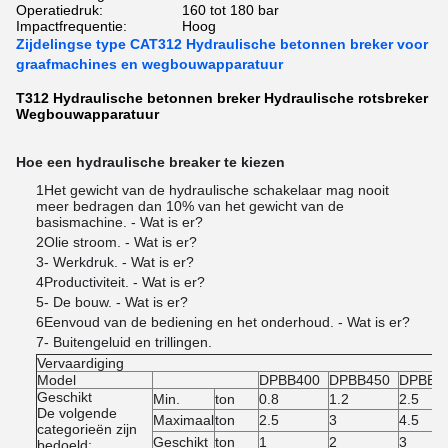
Operatiedruk:
160 tot 180 bar
Impactfrequentie:
Hoog
Zijdelingse type CAT312 Hydraulische betonnen breker voor
graafmachines en wegbouwapparatuur
T312 Hydraulische betonnen breker Hydraulische rotsbreker
Wegbouwapparatuur
Hoe een hydraulische breaker te kiezen
1Het gewicht van de hydraulische schakelaar mag nooit
meer bedragen dan 10% van het gewicht van de
basismachine. - Wat is er?
2Olie stroom. - Wat is er?
3- Werkdruk. - Wat is er?
4Productiviteit. - Wat is er?
5- De bouw. - Wat is er?
6Eenvoud van de bediening en het onderhoud. - Wat is er?
7- Buitengeluid en trillingen.
Vervaardiging
Model
DPBB400
DPBB450
DPBB5
Geschikt
Min.
ton
0.8
1.2
2.5
De volgende
Maximaal
ton
2.5
3
4.5
categorieën zijn
Geschikt
ton
1
2
3
bedoeld: