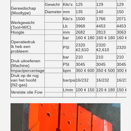
Gewicht
Kilo's
125
129
129
Gereedschap
Diameter
mm
135
140
150
(Mooltype)
Kilo's
1500
1766
2071
Werkgewicht
Lb
3968
4453
4453
(Tool+M/C)
Hoogte
mm
2682
2813
3063
bar
160 ¢ 180
160 ¢ 180
160 ¢ 
Operatiedruk
2320
2320
Ik heb een
PSI
2320 ¢
¢2,610
¢2,610
probleem.
bar
210
210
210
Druk uitoefenen
PSI
3045
3045
3045
(Machine)
Impactpercentage
bpm
350 ¢ 600
350 ¢ 500
300 ¢ 
Druk op de rug
van het hoofd
bar/psi
16/232
16/232
16/232
(N2-gas)
L/min
100 ¢ 150
120 ¢ 180
150 ¢2
Vereiste olie Fow