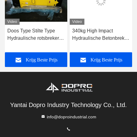
Video
Video
Doos Type Stilte Type
340kg High Impact
Hydraulische rotsbreker
Hydraulische Betonbreker
Hamer Chisel Tools
175mm gereedschap
Diameter 100mm
beitel Voor Hard Rock
Krijg Beste Prijs
Krijg Beste Prijs
Stone Mining
Yantai Dopro Industry Technology Co., Ltd.
info@doproindustrial.com