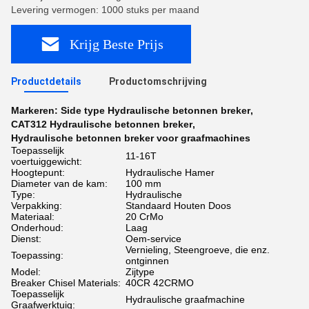
Levering vermogen: 1000 stuks per maand
Krijg Beste Prijs
Productdetails
Productomschrijving
Markeren:
Side type Hydraulische betonnen breker
,
CAT312 Hydraulische betonnen breker
,
Hydraulische betonnen breker voor graafmachines
Toepasselijk
11-16T
voertuiggewicht:
Hoogtepunt:
Hydraulische Hamer
Diameter van de kam:
100 mm
Type:
Hydraulische
Verpakking:
Standaard Houten Doos
Materiaal:
20 CrMo
Onderhoud:
Laag
Dienst:
Oem-service
Vernieling, Steengroeve, die enz.
Toepassing:
ontginnen
Model:
Zijtype
Breaker Chisel Materials:
40CR 42CRMO
Toepasselijk
Hydraulische graafmachine
Graafwerktuig: