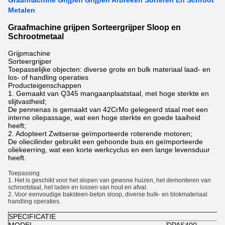
Graafmachine Grijpen Grijpen Afbreken Sorteren En Schroot
Metalen
Graafmachine grijpen Sorteergrijper Sloop en
Schrootmetaal
Grijpmachine
Sorteergrijper
Toepasselijke objecten: diverse grote en bulk materiaal laad- en
los- of handling operaties
Producteigenschappen
1. Gemaakt van Q345 mangaanplaatstaal, met hoge sterkte en
slijtvastheid;
De pennenas is gemaakt van 42CrMo gelegeerd staal met een
interne oliepassage, wat een hoge sterkte en goede taaiheid
heeft;
2. Adopteert Zwitserse geïmporteerde roterende motoren;
De oliecilinder gebruikt een gehoonde buis en geïmporteerde
oliekeerring, wat een korte werkcyclus en een lange levensduur
heeft.
Toepassing
1. Het is geschikt voor het slopen van gewone huizen, het demonteren van
schrootstaal, het laden en lossen van hout en afval.
2. Voor eenvoudige baksteen-beton sloop, diverse bulk- en blokmateriaal
handling operaties.
SPECIFICATIE