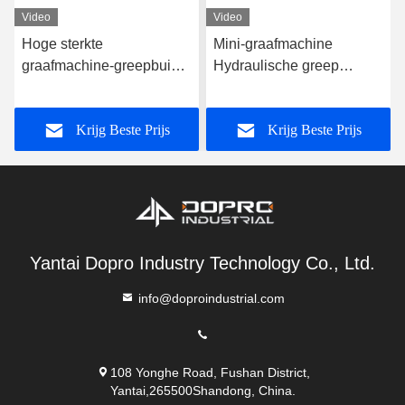
Video
Video
Hoge sterkte
Mini-graafmachine
graafmachine-greepbuis /
Hydraulische greep
mechanische greepbuis
slijtvast voor schroot Staal
/ hout / steen
Krijg Beste Prijs
Krijg Beste Prijs
Yantai Dopro Industry Technology Co., Ltd.
info@doproindustrial.com
108 Yonghe Road, Fushan District,
Yantai,265500Shandong, China.