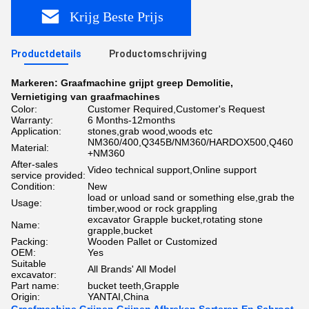
Krijg Beste Prijs
Productdetails
Productomschrijving
Markeren:
Graafmachine grijpt greep Demolitie
,
Vernietiging van graafmachines
Color:
Customer Required,Customer's Request
Warranty:
6 Months-12months
Application:
stones,grab wood,woods etc
NM360/400,Q345B/NM360/HARDOX500,Q460
Material:
+NM360
After-sales
Video technical support,Online support
service provided:
Condition:
New
load or unload sand or something else,grab the
Usage:
timber,wood or rock grappling
excavator Grapple bucket,rotating stone
Name:
grapple,bucket
Packing:
Wooden Pallet or Customized
OEM:
Yes
Suitable
All Brands' All Model
excavator:
Part name:
bucket teeth,Grapple
Origin:
YANTAI,China