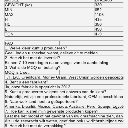
MODEL
DPAS400
GEWICHT (kg)
330
MIN
652
MAX
1105
H
415
H1
350
L
450
TON
4~9
FAQ
1. Welke kleur kunt u produceren?
Geel. Indien u speciaal wenst, gelieve dit te melden.
2. Hoe zit het met de levertijd?
Binnen 7-10 werkdagen na ontvangst van de aanbetaling.
3. Wat is de MOQ en betaling?
MOQ is 1 set.
T/T, L/C, Creditcard, Money Gram, West Union worden geaccepte
4. Bent u een fabrikant?
Ja, onze fabriek is opgericht in 2012.
5. Kunt u produceren volgens het ontwerp van de klant?
Natuurlijk, wij zijn een professionele fabrikant, OEM is beschikbaar.
6. Naar welk land heeft u geëxporteerd?
Amerika, Brazilië, Mexico, Canada, Australië, Peru, Spanje, Egypte, P
7. Hoe kan ik snel mijn gewenste producten kopen?
Laat me het model of het gewicht van uw graafmachine zien, dan k
Als u de zeevracht wilt weten, geef dan ook uw dichtstbijzijnde zee
8. Hoe zit het met de verpakking?