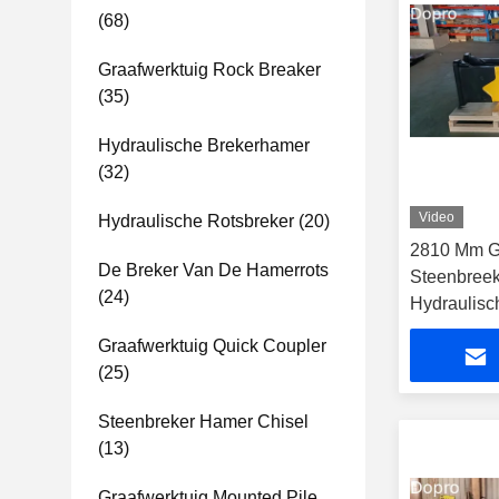
(68)
Graafwerktuig Rock Breaker
(35)
Hydraulische Brekerhamer
(32)
Video
Hydraulische Rotsbreker
(20)
2810 Mm G
De Breker Van De Hamerrots
Steenbreek
(24)
Hydraulisc
Bar Druk G
Graafwerktuig Quick Coupler
Mijnbouw
(25)
Steenbreker Hamer Chisel
(13)
Graafwerktuig Mounted Pile