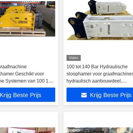
Video
raafmachine
100 tot 140 Bar Hydraulische
hamer Geschikt voor
sloophamer voor graafmachine
he Systemen van 100 140
hydraulisch aanbouwdeel,
ebruikt in Wegenbouw en
afhankelijk van model, ontworp
Krijg Beste Prijs
Krijg Beste Prijs
voor maximale impact en
duurzaamheid