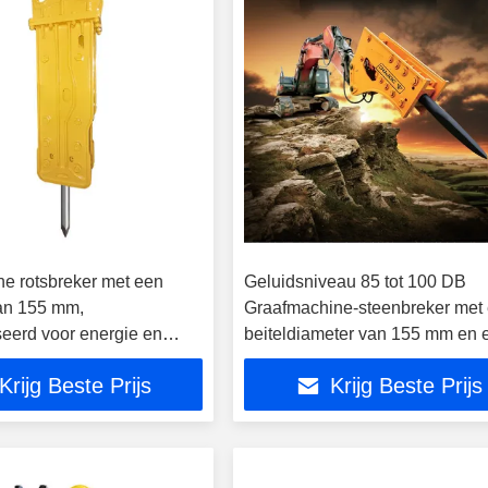
he rotsbreker met een
Geluidsniveau 85 tot 100 DB
an 155 mm,
Graafmachine-steenbreker met
seerd voor energie en
beiteldiameter van 155 mm en 
agkracht bij
lengte van 2810 mm voor het b
Krijg Beste Prijs
Krijg Beste Prijs
gen
van materiaal