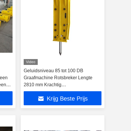
Video
Geluidsniveau 85 tot 100 DB
 een
Graafmachine Rotsbreker Lengte
een
2810 mm Krachtig
or
Rotsbrekingsinstrument voor
Krijg Beste Prijs
bouwterreinen