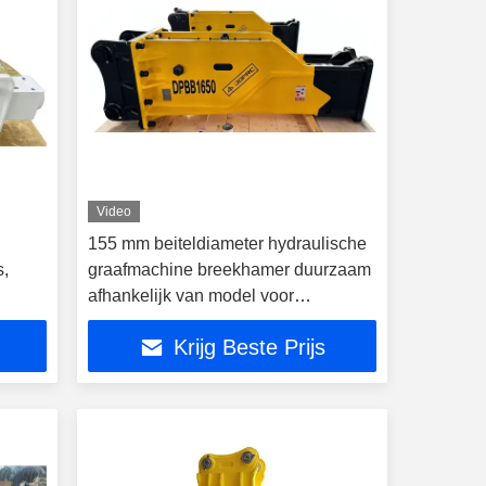
Video
155 mm beiteldiameter hydraulische
s,
graafmachine breekhamer duurzaam
afhankelijk van model voor
en
langdurige bouwprojecten
Krijg Beste Prijs