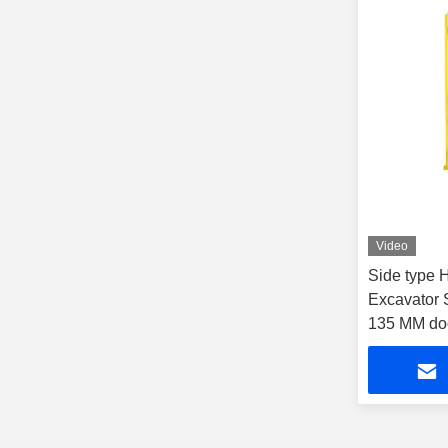
Video
Side type 
Excavator
135 MM doo
gereedsch