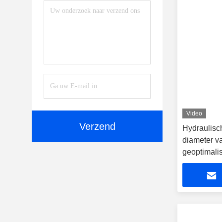
Zuivere Vloeibare
Explosieven Met Steenhamer
(13)
Graafwerktuig Mounted
Vibratory Hammer
(3)
Hydraulische Plaatpers
(14)
De Delen Van De
Graafwerktuigbreker
(33)
Video
Verzend
Hydraulisc
diameter v
geoptimali
maximale sl
rotsbrekin