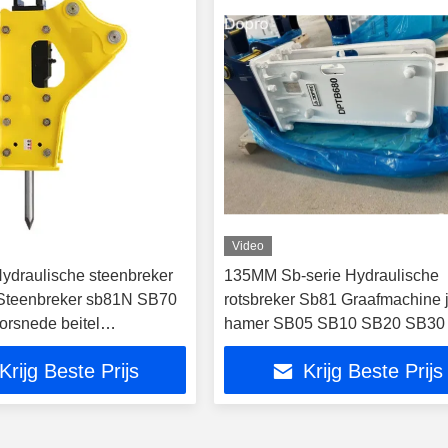
Video
Hydraulische steenbreker
135MM Sb-serie Hydraulische
 Steenbreker sb81N SB70
rotsbreker Sb81 Graafmachine 
rsnede beitel
hamer SB05 SB10 SB20 SB30
appen
SB40 SB43 SB50 SB70 KORE
Krijg Beste Prijs
Krijg Beste Prijs
SOOSAN