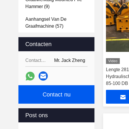
Hammer
(9)
Aanhangsel Van De
Graafmachine
(57)
Mini Excavator Machine
(12)
Contacten
Hydraulische Concrete
Pulverizer
(15)
Contacten:
Mr. Jack Zheng
Video
Lengte 28
Graafwerktuig Hydraulic
Hydraulisc
Shear
(13)
85-100 DB
graaf- en 
Graafwerktuig Grapple Bucket
Contact nu
(47)
Graafmachine Ripper
Post ons
Hulpstuk
(16)