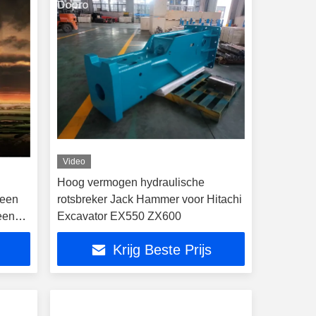
Video
Hoog vermogen hydraulische
 een
rotsbreker Jack Hammer voor Hitachi
een
Excavator EX550 ZX600
reken
Krijg Beste Prijs