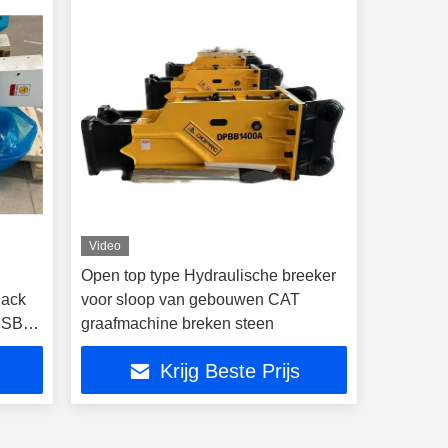
Video
Open top type Hydraulische breeker
jack
voor sloop van gebouwen CAT
 SB35
graafmachine breken steen
A
Krijg Beste Prijs