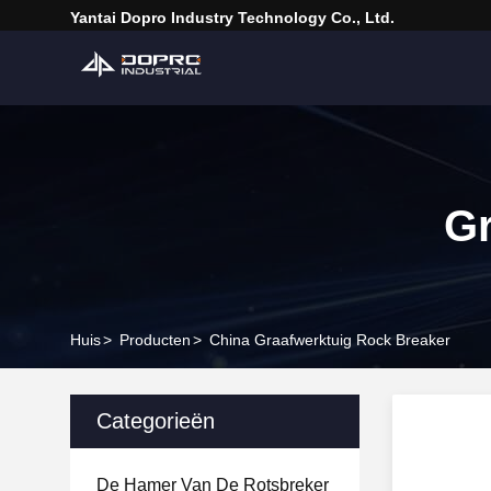
Yantai Dopro Industry Technology Co., Ltd.
Gr
Huis
>
Producten
>
China Graafwerktuig Rock Breaker
Categorieën
De Hamer Van De Rotsbreker