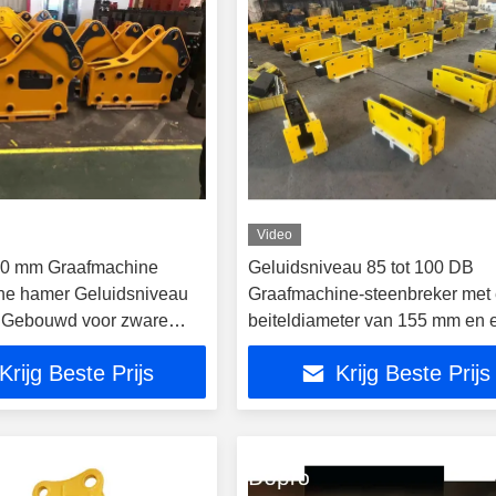
Video
10 mm Graafmachine
Geluidsniveau 85 tot 100 DB
he hamer Geluidsniveau
Graafmachine-steenbreker met
 Gebouwd voor zware
beiteldiameter van 155 mm en 
bouwmiddelen
lengte van 2810 mm, perfect vo
Krijg Beste Prijs
Krijg Beste Prijs
steengroevewerkzaamheden